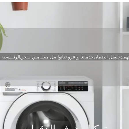
همك
تفعيل الضمان
خدماتنا و فروعنا
تواصل معنـا
مـن نــحن
الرئــيسية
توكيل هوفر الدقهليه