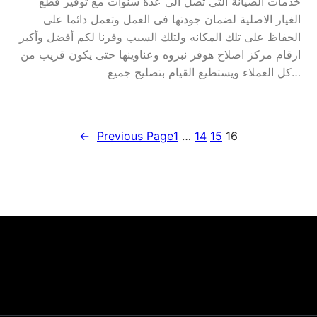
خدمات الصيانة التى تصل الى عدة سنوات مع توفير قطع
الغيار الاصلية لضمان جودتها فى العمل وتعمل دائما على
الحفاظ على تلك المكانه ولتلك السبب وفرنا لكم أفضل وأكبر
ارقام مركز اصلاح هوفر نبروه وعناوينها حتى يكون قريب من
كل العملاء ويستطيع القيام بتصليح جميع…
←
Previous Page
1
…
14
15
16