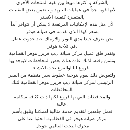
الشركة و أكثرها مبيعاً بين بقية المنتجات الأخرى,
لأنها قوية جداً في عمليات التبريد و تتضمن بعض التقنيات
المتميزة كتقنية الانفلتر,
لأن مثل هذه الإمكانيات المرتفعة لا يمكن أن تتوافر أبداً
بسعر كهذا الذي نقدمه في صيانة هوفر
نحن نعرف جيدا مدي التوتر والارتباك عند حدوث عطل
في ثلاجة هوفر.
ونقدر قلق عميل مركز صيانة ديب فريزر هوفر القطامية
ونثمن وقته. لذلك عادة هناك بعض المحافظات لايوجد بها
فروع لنا اوالفرع تحت الانشاء .
ولتعويض ذلك نقوم بتوجية خطوط سير منظمة من المقر
الرئيسي لمركز صيانة ديب فريزر هوفر القطامية لتلك
المحافظات.
والمحافظات التي بها فروع لكنها ذات كثافة سكانية
عالية.
نعمل جاهدين لتقديم خدمة مثالية لعملائنا وتليق بأسم
مركز صيانة هوفر في القطامية. ابحثوا عنا علي
محرك البحث العالمي جوجل