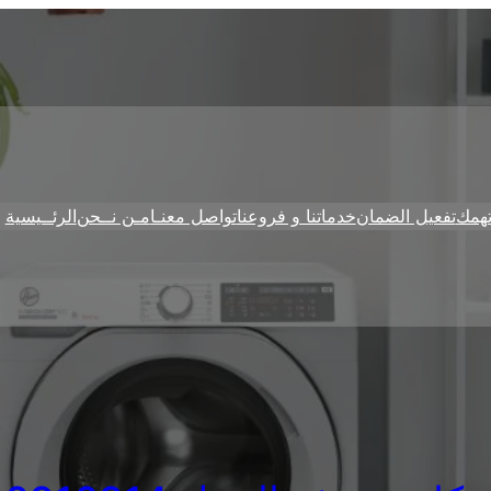
همك
تفعيل الضمان
خدماتنا و فروعنا
تواصل معنـا
مـن نــحن
الرئــيسية