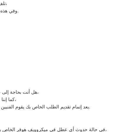
تلف التايمر، أو مشكلة في الترموستات، أو السخان، أو عطل بالدائرة الكهربائية،
لعمل الإصلاحات اللازمة.
وفي هذه 
هل أنت بحاجة إلى خدمة الصيانة الفورية لغسالة الأطباق لديك؟ نحن نمنحك خدمة الصيانة الفورية التي ترغب بها،
كما إننا نمتلك خبرة أكثر من 10 سنوات في خدمات إصلاحات كافة أنواع غسالات الأطباق،
بعد إتمام تقديم الطلب الخاص بك يقوم الفنيين التابعين لـ غسالات الاطباق هوفر ، بعمل معاينة بالمنزل لتحديد العطل، ثم القيام بإصلاحه دون سحب الجهاز إلى التوكيل.
في حالة حدوث أي عطل في ميكروويف هوفر الخاص بك، عليك أن تتوجه على الفور إلى أقرب مركز صيانة ميكروويف هوفر، أو من خلال التواصل مع ممثلي خدمة العملاء عبر الهاتف،