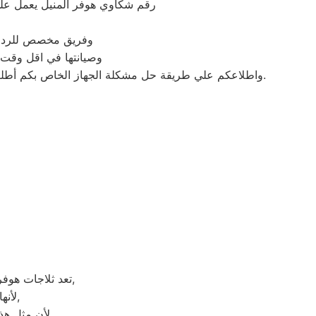
رقم شكاوي هوفر المنيل يعمل عل
وفريق مخصص للرد علي كافة اسئلتكم علي م
وصيانتها في اقل وقت 
واطلاعكم علي طريقة حل مشكلة الجهاز الخاص بكم أطلبوا خدمات الصيانة لاجهزة توكيل شركة هوفر اينما كنتم خلال وقت قياسي سوف يصل اليكم مهندسنا لمعاينة العطل وصيانة الجهاز.
تعد ثلاجات هوفر هي أهم الأجهزة الكهربائية التي توفرها الشركة و أكثرها مبيعاً بين بقية المنتجات الأخرى,
لأنها قوية جداً في عمليات التبريد و تتضمن بعض التقنيات المتميزة كتقنية الانفلتر,
لأن مثل هذه