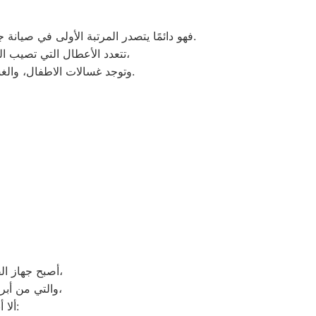
فهو دائمًا يتصدر المرتبة الأولى في صيانة جميع أنواع الغسالات الخاصة بماركة هوفر تحت أيدي أنسب المهندسين، مع مراعاة توفير أفضل خدمات الدعم الفنى.
تتعدد الأعطال التي تصيب الغسالات بمختلف فئات الصنع والنوع من غسالات اوتوماتيك، واخرى فوق اوتوماتيك، والنصف اتوماتيك،
.
وتوجد غسالات الاطفال، والغس
أصبح جهاز الفريزر من ماركة هوفر من الأجهزة الضرورية داخل كافة البيوت، وفقًا لمميزاته العديدة،
والتي من أبرزها حفظ الطعام لفترات طويلة، وتعدد موديلاته المختلفة، وبالرغم من مميزاته العديدة،
ألا أنه من المحتمل حدوث بعض الأعطال التي تتطلب الصيانة، ومن هذه الأعطال: