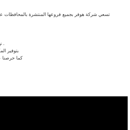
تسعي شركة هوفر بجميع فروعها المنتشرة بالمحافظات على ضر
نهدف بالشركة لتغطية متطلبات المستهلك لمنتجات هوفر الاجهزة الكهربائية .
بتوفير الم
. كما حرصنا علي العمل المست