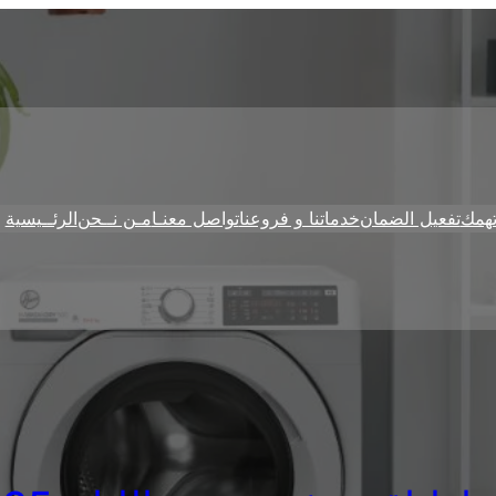
همك
تفعيل الضمان
خدماتنا و فروعنا
تواصل معنـا
مـن نــحن
الرئــيسية