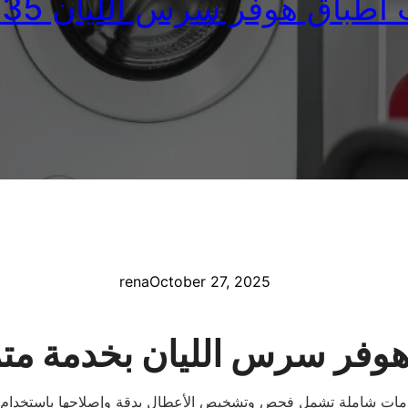
اق هوفر سرس الليان 01093055835
rena
October 27, 2025
هوفر سرس الليان بخدمة مت
ات شاملة تشمل فحص وتشخيص الأعطال بدقة وإصلاحها باستخدام أحد