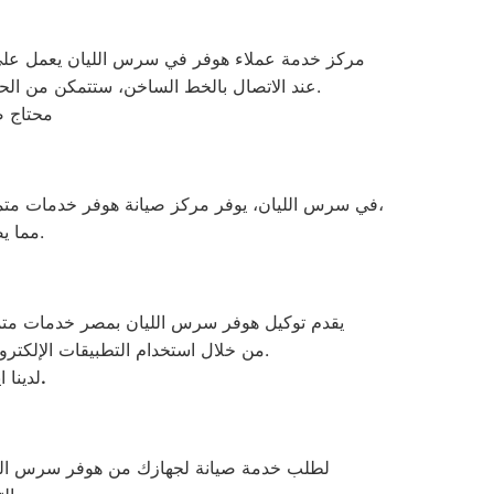
مركز خدمة عملاء هوفر في سرس الليان يعمل على مد
. عند الاتصال بالخط الساخن، ستتمكن من الحصول على خدمات العملاء الممتازة التي تتوفر طوال اليوم عبر الرقم المختصر لتسجيل بياناتك وتحديد موعد الإصلاح.
محتاج ص
في سرس الليان، يوفر مركز صيانة هوفر خدمات متميزة لإصلاح جميع أنواع الأجهزة المنزلية مثل الثلاجات والغسالات والبوتاجازات وغيرها. فريق الفنيين المدرب يتمتع بخبرة عالية،
مما يضمن لك إصلاح الأعطال بكفاءة وفعالية والحفاظ على أداء جهازك لفترة طويلة.
يقدم توكيل هوفر سرس الليان بمصر خدمات متمي
من خلال استخدام التطبيقات الإلكترونية المتوفرة أو عن طريق الاتصال بالرقم المخصص لتحديد مواعيد الصيانة وتلبية احتياجاتكم بكل يسر وسهولة.
.
لدينا 
لطلب خدمة صيانة لجهازك من هوفر سرس الليا