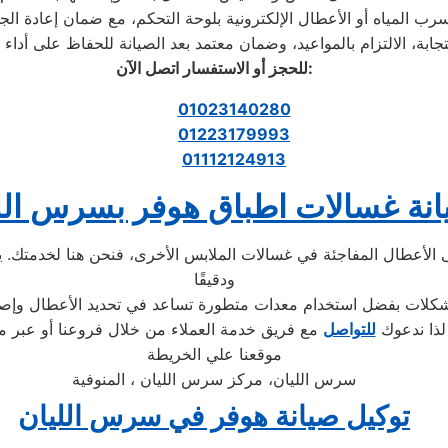
المياه أو الأعطال الإلكترونية بلوحة التحكم، مع ضمان إعادة الجه
ة، الالتزام بالمواعيد، وضمان معتمد بعد الصيانة للحفاظ على أداء غ
:
للحجز أو الاستفسار اتصل الآن
01023140280
01223179993
01112124913
نة غسالات اطباق هوفر بسرس الل
لأعطال المفاجئة في غسالات الملابس الأخرى، فنحن هنا لخدمتك. يقد
ودقيقًا
شكلات بفضل استخدام معدات متطورة تساعد في تحديد الأعطال وإصل
 لذا ندعوك
للتواصل
موقعنا علي الخريطة
سرس الليان، مركز سرس الليان ، المنوفية
توكيل صيانة هوفر في سرس الليان