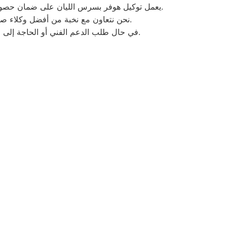
يعمل توكيل هوفر بسرس الليان على ضمان حصول العملاء على أفضل خدمات الصيانة المتاحة، وذلك من خلال توفير مركز خدمة رئيسي يغطي جميع مناطق سرس الليان.
نحن نتعاون مع نخبة من أفضل وكلاء صيانة الأجهزة الكهربائية في المنطقة، مدعومين بفريق متخصص للإجابة على كافة استفساراتكم على مدار الساعة.
في حال طلب الدعم الفني أو الحاجة إلى الصيانة، نسعى لتوفير خدمة سريعة وكفاءة فائقة لصيانة أجهزتكم بأقل وقت ممكن وبأسعار تنافسية تلبي تطلعاتكم.