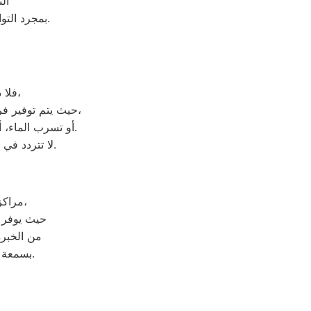
ال
. بمجرد التواصل معنا، ستحصل على خدمة متميزة تضمن عودة جهازك للعمل بكفاءته القصوى.
فلا داعي للقلق. يمكنك ببساطة الاتصال بخدمة العملاء المخصصة للصيانة الفورية،
حيث يتم توفير فريق فنيين متخصصين لحل جميع المشاكل بفاعلية. سواء كنت تعاني من مشاكل في التبريد،
أو تسرب الماء، أو أي عطل آخر، يمكن أن يصل الفنيون إلى موقعك بسرعة لتقديم الدعم والصيانة اللازمة.
لا تتردد في الاتصال بخدمة العملاء للحصول على مساعدة فورية وإصلاح سريع لأجهزتك الكهربائية.
مراكز إصلاح هوفر في سرس الليان يعد من الوجهات الرئيسية للصيانة في المنطقة،
حيث يوفر خ
من الخبرة
بسمعة طيبة بفضل سرعة استجابته ودقته في تشخيص المشاكل وإصلاحها بشكل سليم.