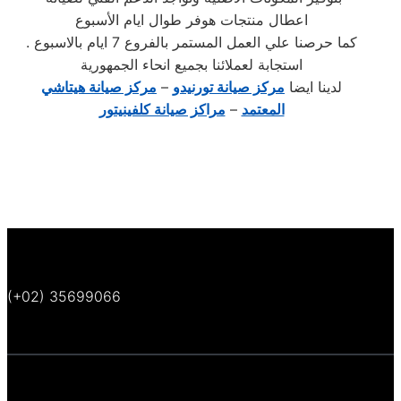
اعطال منتجات هوفر طوال ايام الأسبوع
. كما حرصنا علي العمل المستمر بالفروع 7 ايام بالاسبوع
استجابة لعملائنا بجميع انحاء الجمهورية
لدينا ايضا
مركز صيانة تورنيدو
–
مركز صيانة هيتاشي
المعتمد
–
مراكز صيانة كلفينيتور
(+02) 35699066