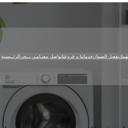
همك
تفعيل الضمان
خدماتنا و فروعنا
تواصل معنـا
مـن نــحن
الرئــيسية