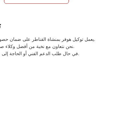
ت
يعمل توكيل هوفر بمنشاة القناطر على ضمان حصول العملاء على أفضل خدمات الصيانة المتاحة، وذلك من خلال توفير مركز خدمة رئيسي يغطي جميع مناطق منشاة القناطر.
نحن نتعاون مع نخبة من أفضل وكلاء صيانة الأجهزة الكهربائية في المنطقة، مدعومين بفريق متخصص للإجابة على كافة استفساراتكم على مدار الساعة.
في حال طلب الدعم الفني أو الحاجة إلى الصيانة، نسعى لتوفير خدمة سريعة وكفاءة فائقة لصيانة أجهزتكم بأقل وقت ممكن وبأسعار تنافسية تلبي تطلعاتكم.