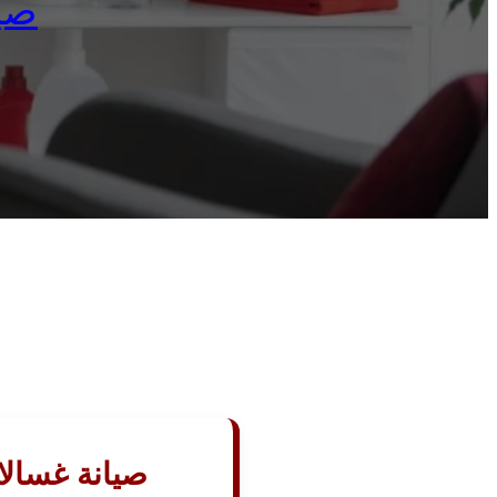
صيا
صيانة غسالا