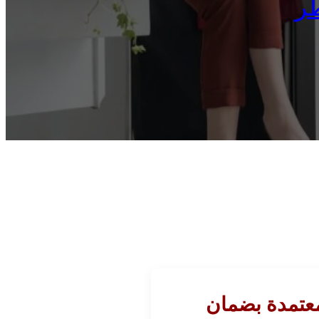
طر
معتمدة بضمان