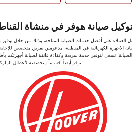
وكيل صيانة هوفر في منشاة القناط
“نوفر أيضاً أقساماً متخصصة لأعطال الما