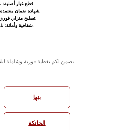
نلتزم بتركيب قطع غيار أصلية 100% مختومة لضمان العمر الافتراضي الطويل للجهاز.
قطع غيار أصلية:
ستحصلين على شهادة ضمان حقيقية وموثوقة على عمليات الإصلاح والقطع المستبدلة.
شهادة ضمان معتمدة:
نقوم بفحص وإصلاح الجهاز بالكامل داخل منزلكِ دون الحاجة لنقله ومغادرته للمكان.
تصليح منزلي فوري
نلتزم بتقديم التكلفة الفعلية العادلة للصيانة بدون أي رسوم مخفية أو مصاريف إضافية.
شفافية وأمانة:
نضمن لكم تغطية فورية وشاملة لبلا
بنها
الخانكة