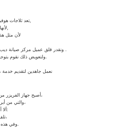
تعد ثلاجات هوفر هي أهم الأجهزة الكهربائية التي توفرها الشركة و أكثرها مبيعاً بين بقية المنتجات الأخرى,
لأنها قوية جداً في عمليات التبريد و تتضمن بعض التقنيات المتميزة كتقنية الانفلتر,
لأن مثل هذه
ونقدر قلق عميل مركز صيانة ديب فريزر هوفر الجيزة ونثمن وقته. لذلك عادة هناك بعض المحافظات لايوجد بها فروع لنا اوالفرع تحت الانشاء .
ولتعويض ذلك نقوم بتوجية خطوط سير منظمة من المقر الرئيسي لمركز صيانة ديب فريزر هوفر الجيزة لتلك المحافظات.
نعمل جاهدين لتقديم خدمة مث
أصبح جهاز الفريزر من ماركة هوفر من الأجهزة الضرورية داخل كافة البيوت، وفقًا لمميزات ديب فريزر هوفر العديدة،
والتي من أبرزها حفظ الطعام لفترات طويلة، وتعدد موديلاته المختلفة، وبالرغم من مميزاته العديدة،
ألا أنه من المحتمل حدوث بعض الأعطال التي تتطلب الصيانة، ومن هذه الأعطال:
تلف التايمر، أو مشكلة في الترموستات، أو السخان، أو عطل بالدائرة الكهربائية،
وفي هذه الحالة يجب عليك الاتصال بخدمة ديب فريزر هوفر الجيزة لعمل الإصلاحات اللازمة.