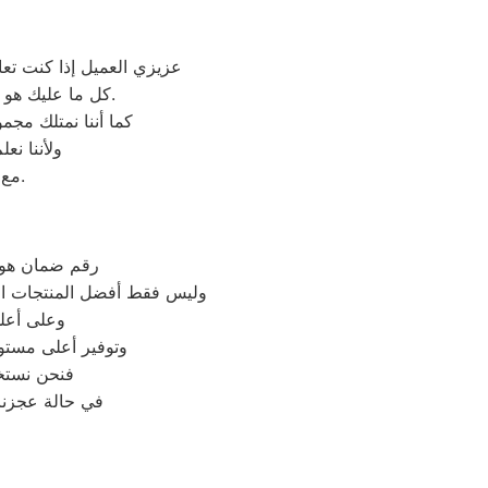
عزيزي العميل إذا كنت تع
كل ما عليك هو التواصل معنا على شركة صيانة غسالات اطباق هوفر وكيل معتمد لأجهزة هوفر في مصر.
كما أننا نمتلك مج
ولأننا نع
مع فريق خدمة العملاء لدينا على فروعنا هوفر المتوافر على موقعنا الالكتروني.
رقم ضمان هوفر
وليس فقط أفضل المنتجات الأ
وعلى أعلى
وتوفير أعلى مستوي
فنحن نستخ
في حالة عجزنا 