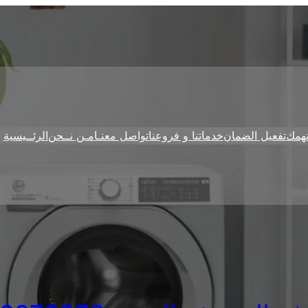
همك
تفعيل الضمان
خدماتنا و فروعنا
تواصل معنـا
مـن نــحن
الرئــيسية