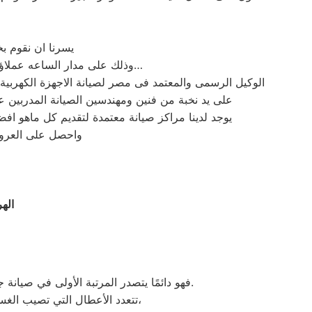
يسرنا ان نقوم ب
وذلك على مدار الساعه عملاؤنا الكرام نحن فى توكيل هوفر المعتمد بمصر اتصل بنا على الخط الساخن لصيانة غسالات هوفر اتصل بنا…
الوكيل الرسمى والمعتمد فى مصر لصيانة الاجهزة الكهرب
على يد نخبة من فنين ومهندسين الصيانة المدربين 
يوجد لدينا مراكز صيانة معتمدة لتقديم كل ماهو ا
واحصل على العروض 
اله
فهو دائمًا يتصدر المرتبة الأولى في صيانة جميع أنواع الغسالات الخاصة بماركة هوفر تحت أيدي أنسب المهندسين، مع مراعاة توفير أفضل خدمات الدعم الفنى.
تتعدد الأعطال التي تصيب الغسالات بمختلف فئات الصنع والنوع من غسالات هوفر اوتوماتيك، واخرى فوق اوتوماتيك، والنصف اتوماتيك،