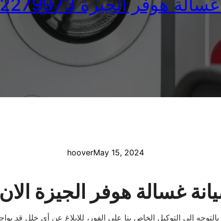
الة هوفر الجيزة 01092279973
hoover
May 15, 2024
نة غسالة هوفر الجيزة الا
التوجه إلى التوكيل الخاص بنا على الفور، للإبلاغ عن أي خلل قد يو