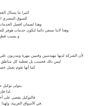
كثيرا ما يسئال الع
للسوق المصري افض
وهذا لضمان افضل الخدمات ا
وهذا لاننا نسعي دائما لتكون خدمات هوفر لل
و بسبب قطع ا
لأن الشركة لديها مهندسين وفنيين مهرة ومدربون علي 
ليس ذلك فحسب بل تغطية كل مناطق الجيز
كما أنها تقوم بعمل خصو
يتولى توكيل صيانة هوفر خدمة تصليح جميع أعطال أجهزة هوفر من ثلاجات وغسالات وديب فريزرات،
لذا فإن أي أعطال ستواجهك في جهازك سيتغلب توكيل هوفر عليها بأعلى جودة ممكنة.
فالتوكيل يقضي على أخط
عند مواجهة أي مشكلة في أجهزتك ليقدم لك الصيانة المتكافئة.
في الأسواق العربية، ولهذا 