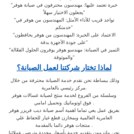
“خبرة تعتمد عليها: مهندسون محترفون في صيانة هوفر
يجعلون الاختيار سهلاً”
“تواجد قريب للأداء الأمثل: المهندسون من هوفر في
خدمتكم”
“الاعتماد على الخبرة: المهندسون من هوفر يحافظون
على جودة الأجهزة بدقة”
“التميز في الصيانة: مهندسو هوفر يوفرون الحلول الفعّالة
والموثوقة”
لماذا تختار شركتنا لعمل الصيانة؟
وذلك ببساطة نحن نقدم خدمة الصيانة محترفة من خلال
مركز رئيسي بالعامرية.
وسلسلة من الفروع لخدمة منتج لصيانة غسالات هوفر
فوق اوتوماتيك وتحميل امامي .
بفريق عمل يعي تماما اهمية أسم صيانة ديب فريزر هوفر
العامرية العالمية وبمخازن قطع غيار للحفاظ علي
منتجات هوفر دائما بالمقدمة .
نحن ملتزمون بتقديم خدمة بأسعار محددة وترضي عملائنا