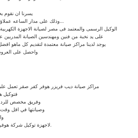
يسرنا ان نقوم ب
وذلك على مدار الساعه عملاؤنا الكرام نحن فى توكيل هوفر المعتمد بمصر اتصل بنا على الخط الساخن لصيانة غسالات هوفر اتصل بنا…
الوكيل الرسمى والمعتمد فى مصر لصيانة الاجهزة الكهرب
على يد نخبة من فنين ومهندسين الصيانة المدربين 
يوجد لدينا مراكز صيانة معتمدة لتقديم كل ماهو اف
واحصل على العروض 
مراكز صيانة ديب فريزر هوفر كفر صقر تعمل عل
فتوكيل ه
وفريق مخصص للرد علي كافة اسئلتكم علي م
وصيانتها في اقل وقت 
وا
لاجهزة توكيل شركة هوفر بكفر صقر اينما كنتم خلال وقت قياسي سوف يصل اليكم مهندسنا لمعاينة العطل وصيانة الجهاز.