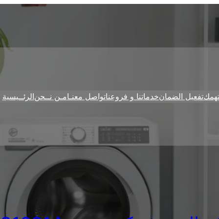
همك
تفعيل الضمان
خدماتنا و فروعنا
تواصل معنـا
مـن نــحن
الرئــيسية