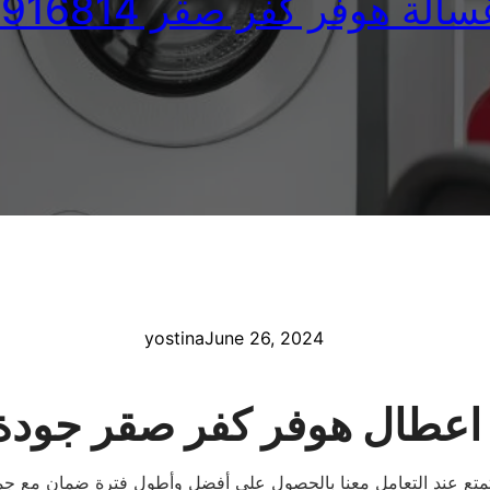
لة هوفر كفر صقر 01010916814
yostina
June 26, 2024
 اعطال هوفر كفر صقر جودة 
ع عند التعامل معنا بالحصول على أفضل وأطول فترة ضمان مع جميع ا