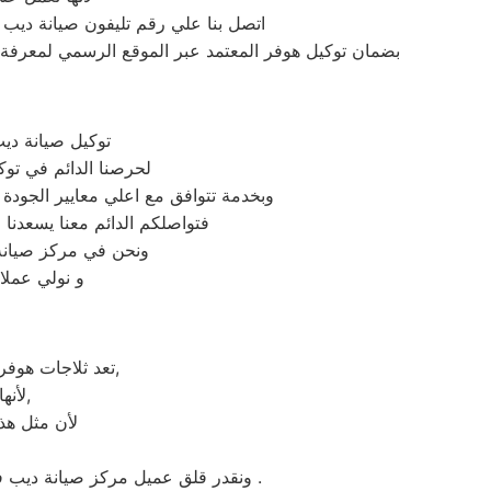
اتصل بنا علي رقم تليفون صيانة ديب
بضمان توكيل هوفر المعتمد عبر الموقع الرسمي لمعرفة ع
توكيل صيانة دي
لحرصنا الدائم في توك
وبخدمة تتوافق مع اعلي معايير الجودة
فتواصلكم الدائم معنا يسعدنا ف
ونحن في مركز صيانة 
و نولي عملا
تعد ثلاجات هوفر هي أهم الأجهزة الكهربائية التي توفرها الشركة و أكثرها مبيعاً بين بقية المنتجات الأخرى,
لأنها قوية جداً في عمليات التبريد و تتضمن بعض التقنيات المتميزة كتقنية الانفلتر,
لأن مثل هذه
ونقدر قلق عميل مركز صيانة ديب فريزر هوفر كفر صقر ونثمن وقته. لذلك عادة هناك بعض المحافظات لايوجد بها فروع لنا اوالفرع تحت الانشاء .