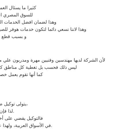
كثيرا ما يسئال الع
للسوق المصري افض
وهذا لضمان افضل الخدمات ال
وهذا لاننا نسعي دائما لتكون خدمات هوفر للص
و بسبب قطع ال
لأن الشركة لديها مهندسين وفنيين مهرة ومدربون علي م
ليس ذلك فحسب بل تغطية كل مناطق كفر صق
كما أنها تقوم بعمل خصو
يتولى توكيل صيانة هوفر خدمة تصليح جميع أعطال أجهزة هوفر من ثلاجات وغسالات وديب فريزرات،
لذا فإن أي أعطال ستواجهك في جهازك سيتغلب توكيل هوفر عليها بأعلى جودة ممكنة.
فالتوكيل يقضي على أخط
عند مواجهة أي مشكلة في أجهزتك ليقدم لك الصيانة المتكافئة.
في الأسواق العربية، ولهذا 