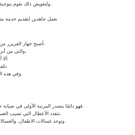
ولتعويض ذلك نقوم بتوجية خطوط سير منظمة من المقر الرئيسي لمركز صيانة ديب فريزر هوفر كفر صقر لتلك المحافظات.
نعمل جاهدين لتقديم خدمة مثا
أصبح جهاز الفريزر من ماركة هوفر من الأجهزة الضرورية داخل كافة البيوت، وفقًا لمميزات ديب فريزر هوفر العديدة،
والتي من أبرزها حفظ الطعام لفترات طويلة، وتعدد موديلاته المختلفة، وبالرغم من مميزاته العديدة،
ألا أنه من المحتمل حدوث بعض الأعطال التي تتطلب الصيانة، ومن هذه الأعطال:
تلف التايمر، أو مشكلة في الترموستات، أو السخان، أو عطل بالدائرة الكهربائية،
وفي هذه الحالة يجب عليك الاتصال بخدمة ديب فريزر هوفر كفر صقر لعمل الإصلاحات اللازمة.
فهو دائمًا يتصدر المرتبة الأولى في صيانة جميع أنواع الغسالات الخاصة بماركة هوفر تحت أيدي أنسب المهندسين، مع مراعاة توفير أفضل خدمات الدعم الفنى.
تتعدد الأعطال التي تصيب الغسالات بمختلف فئات الصنع والنوع من غسالات هوفر اوتوماتيك، واخرى فوق اوتوماتيك، والنصف اتوماتيك،
وتوجد غسالات الاطفال، والغسالات العادية، ويتمتع مركز خدمة العملاء بوجود مهارة وخبرة عالية لافضل خدمة صيانة لعملاء هوفر في مصر.