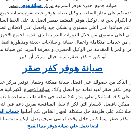
صيانة جميع اجهزة هوفر المنزلية
مركز
صيانة هوفر
بمصر
خدمتكم على مدار الساعه بتوكيل صيانة هوفر حيث نقوم بصيانة جمي
ية تتم صيانتها على اعلى مستوى و بشكل جيد وافضل على الاطلاق ا
على اعلى مستوى من خلال الدورات التدربيه الذى تقدمة لجميع الاجه
ضل من خدمات متكاملة واعمال صيانة واصلاحات حديثة ومتطورة اتصل
والمزايا المقدمة من الوكيل الحصري و معرفة المزيد عن صيانة هوف
أبو كبير – كفر صقر، نزلة خيال، مركز أبو كبير
صيانة هوفر كفر صقر
ي التأكد من حصولك علي افضل صيانة ممكنة وضمان توفير مركز خ
وفر بكفر صقر لديه تعاقد مع افضل وكلاء
صيانة الاجهزة
الكهربائية 
دار 24 ساعة في حالة طلب مساعدتنا نعمل علي توصيل اجهزتكم
ممكن بافضل الاسعار التي لكن لا تقبل المنافسة بفريق دعم فني لتح
طلاعكم علي طريقة حل مشكلة الجهاز الخاص بكم أطلبوا
خدمات الص
ايضا نعمل علي صيانة هوفر منيا القمح