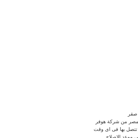
 صقر
صر من شركة هوفر
تتصل بها فى اى وقت
ى موعد الاصلاح