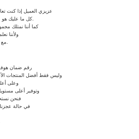
عزيزي العميل إذا كنت تع
كل ما عليك هو التواصل معنا على شركة صيانة غسالات اطباق هوفر وكيل معتمد لأجهزة هوفر في مصر.
كما أننا نمتلك مج
ولأننا نع
مع فريق خدمة العملاء لدينا على فروعنا هوفر المتوافر على موقعنا الالكتروني.
رقم ضمان هوفر 
وليس فقط أفضل المنتجات الأج
وعلى أعلى
وتوفير أعلى مستويا
فنحن نستخ
في حالة عجزنا 
ن