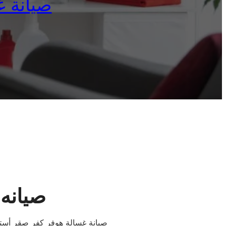
صيانة غسا
صيانه
صيانة غسالة هوفر كفر صقر أستمت