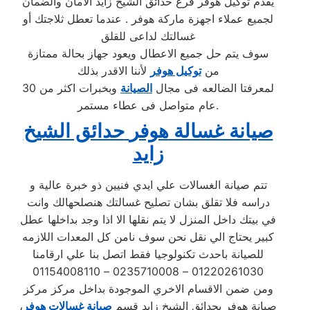
يقدم توكيل هوفر فرع حدائق الشيخ زايد الامان والضمان
لجميع عملاء اجهزة ماركة هوفر . عندما تعطل ثلاجتك أو
غسالتك لداعى للقلق
سوف يتم حل جميع الاعطال ويعود جهاز بحالة ممتازة
من
توكيل هوفر
لأننا الاقدر بذلك
لمعرفتا الضالعه فى مجال
الصيانة
وبخبرات اكثر من 30
عام متواصل فى عطاء مستمر.
صيانة غسالة
هوفر
حدائق الشيخ
زايد
تتم صيانة الغسالات علي ايدي فنيين ذو خبرة عالية و
دراسه فلا تقلق بشان تصليح غسالتك هنصلحهالك وانت
في بيتك داخل المنزل لا يتم نقلها الا اذا وجد بداخلها عطل
كبير يحتاج الي نقل نحن سوف نامن كل المعدات اللازمه
للصيانة باحدث تكنولوجيا فقط اتصل بنا علي ارقامنا
01220261030 – 0235710008 – 01154008110
ومن ضمن الاقسام الاخري الموجودة بداخل مركز مركز
صيانة هوفر بحدائق الشيخ زايد قسم
صيانة غسالات هوفر
،