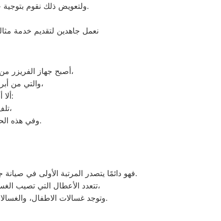
ولتعويض ذلك نقوم بتوجية خطوط سير منظمة من المقر الرئيسي لمركز صيانة ديب فريزر هوفر التجمع الاول لتلك المحافظات.
نعمل جاهدين لتقديم خدمة مثالي
أصبح جهاز الفريزر من ماركة هوفر من الأجهزة الضرورية داخل كافة البيوت، وفقًا لمميزات ديب فريزر هوفر العديدة،
والتي من أبرزها حفظ الطعام لفترات طويلة، وتعدد موديلاته المختلفة، وبالرغم من مميزاته العديدة،
ألا أنه من المحتمل حدوث بعض الأعطال التي تتطلب الصيانة، ومن هذه الأعطال:
تلف التايمر، أو مشكلة في الترموستات، أو السخان، أو عطل بالدائرة الكهربائية،
وفي هذه الحالة يجب عليك الاتصال بخدمة ديب فريزر هوفر التجمع الاول لعمل الإصلاحات اللازمة.
فهو دائمًا يتصدر المرتبة الأولى في صيانة جميع أنواع الغسالات الخاصة بماركة هوفر تحت أيدي أنسب المهندسين، مع مراعاة توفير أفضل خدمات الدعم الفنى.
تتعدد الأعطال التي تصيب الغسالات بمختلف فئات الصنع والنوع من غسالات هوفر اوتوماتيك، واخرى فوق اوتوماتيك، والنصف اتوماتيك،
وتوجد غسالات الاطفال، والغسالات العادية، ويتمتع مركز خدمة العملاء بوجود مهارة وخبرة عالية لافضل خدمة صيانة لعملاء هوفر في مصر.