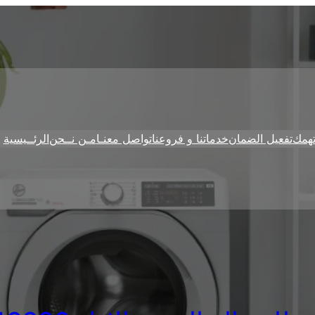
همك
تفعيل الضمان
خدماتنا و فروعنا
تواصل معنـا
مـن نــحن
الرئــيسية