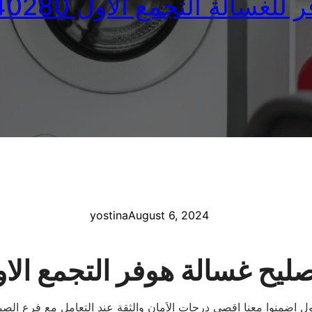
غسالة التجمع الاول 01023140280
yostina
August 6, 2024
ليح غسالة هوفر التجمع الا
ول اضمنوا معنا اقصي درجات الاَمان والثقة عند التعامل مع فرع الصيان