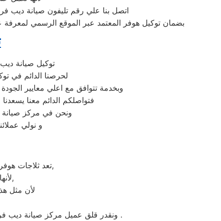
اتصل بنا علي رقم تليفون صيانة ديب فري
بضمان توكيل هوفر المعتمد عبر الموقع الرسمي لمعرفة عنا
ت
توكيل صيانة ديب 
لحرصنا الدائم في توك
وبخدمة تتوافق مع اعلي معايير الجودة
فتواصلكم الدائم معنا يسعدنا ف
ونحن في مركز صيانة هو
و نولي عملائن
تعد ثلاجات هوفر هي أهم الأجهزة الكهربائية التي توفرها الشركة و أكثرها مبيعاً بين بقية المنتجات الأخرى,
لأنها قوية جداً في عمليات التبريد و تتضمن بعض التقنيات المتميزة كتقنية الانفلتر,
لأن مثل هذه
ونقدر قلق عميل مركز صيانة ديب فريزر هوفر التجمع الاول ونثمن وقته. لذلك عادة هناك بعض المحافظات لايوجد بها فروع لنا اوالفرع تحت الانشاء .