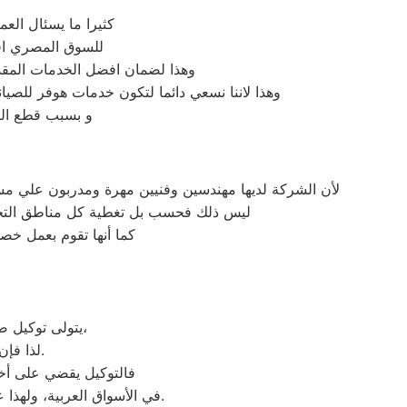
كثيرا ما يسئال الع
للسوق المصري افض
وهذا لضمان افضل الخدمات المقدم
وهذا لاننا نسعي دائما لتكون خدمات هوفر للصيا
و بسبب قطع الغي
لأن الشركة لديها مهندسين وفنيين مهرة ومدربون علي مست
ليس ذلك فحسب بل تغطية كل مناطق التجمع ا
كما أنها تقوم بعمل خصو
يتولى توكيل صيانة هوفر خدمة تصليح جميع أعطال أجهزة هوفر من ثلاجات وغسالات وديب فريزرات،
لذا فإن أي أعطال ستواجهك في جهازك سيتغلب توكيل هوفر عليها بأعلى جودة ممكنة.
فالتوكيل يقضي على أخط
عند مواجهة أي مشكلة في أجهزتك ليقدم لك الصيانة المتكافئة.
في الأسواق العربية، ولهذا 