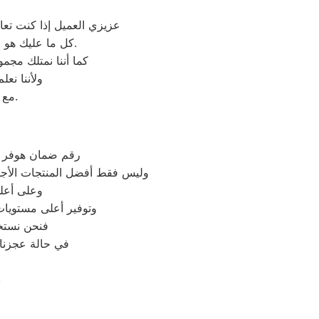
عزيزي العميل إذا كنت تع
كل ما عليك هو التواصل معنا على شركة صيانة غسالات اطباق هوفر وكيل معتمد لأجهزة هوفر في مصر.
كما أننا نمتلك مج
ولأننا نع
مع فريق خدمة العملاء لدينا على فروعنا هوفر المتوافر على موقعنا الالكتروني.
رقم ضمان هوفر با
وليس فقط أفضل المنتجات الأجهز
وعلى أعلى
وتوفير أعلى مستويات 
فنحن نستخ
في حالة عجزنا 
ن