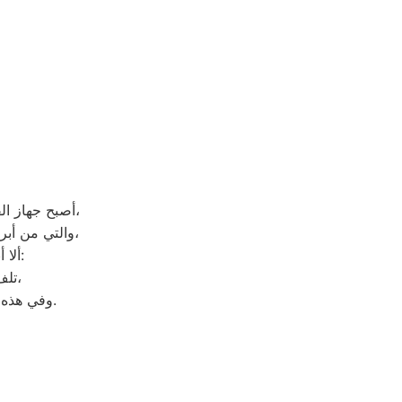
أصبح جهاز الفريزر من ماركة هوفر من الأجهزة الضرورية داخل كافة البيوت، وفقًا لمميزاته العديدة،
والتي من أبرزها حفظ الطعام لفترات طويلة، وتعدد موديلاته المختلفة، وبالرغم من مميزاته العديدة،
ألا أنه من المحتمل حدوث بعض الأعطال التي تتطلب الصيانة، ومن هذه الأعطال:
تلف التايمر، أو مشكلة في الترموستات، أو السخان، أو عطل بالدائرة الكهربائية،
لعمل الإصلاحات اللازمة.
وفي هذه 