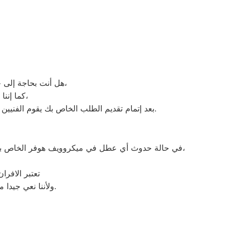
هل أنت بحاجة إلى خدمة الصيانة الفورية لغسالة الأطباق لديك؟ نحن نمنحك خدمة الصيانة الفورية التي ترغب بها،
كما إننا نمتلك خبرة أكثر من 10 سنوات في خدمات إصلاحات كافة أنواع غسالات الأطباق،
بعد إتمام تقديم الطلب الخاص بك يقوم الفنيين التابعين لـ غسالات الاطباق هوفر ، بعمل معاينة بالمنزل لتحديد العطل، ثم القيام بإصلاحه دون سحب الجهاز إلى التوكيل.
في حالة حدوث أي عطل في ميكروويف هوفر الخاص بك، عليك أن تتوجه على الفور إلى أقرب مركز صيانة ميكروويف هوفر، أو من خلال التواصل مع ممثلي خدمة العملاء عبر الهاتف،
تعتبر الافر
ولأننا نعي جيدا مدى اهمية فرن هوفر في المنزل فقد وفرنا خدمة مميزة وقطع غيار اصلية لكافة الأعطال.