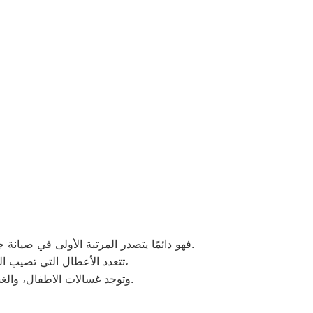
فهو دائمًا يتصدر المرتبة الأولى في صيانة جميع أنواع الغسالات الخاصة بماركة هوفر تحت أيدي أنسب المهندسين، مع مراعاة توفير أفضل خدمات الدعم الفنى.
تتعدد الأعطال التي تصيب الغسالات بمختلف فئات الصنع والنوع من غسالات اوتوماتيك، واخرى فوق اوتوماتيك، والنصف اتوماتيك،
.
وتوجد غسالات الاطفال، والغس