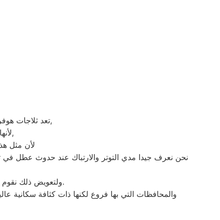
تعد ثلاجات هوفر هي أهم الأجهزة الكهربائية التي توفرها الشركة و أكثرها مبيعاً بين بقية المنتجات الأخرى,
لأنها قوية جداً في عمليات التبريد و تتضمن بعض التقنيات المتميزة كتقنية الانفلتر,
لأن مثل هذه
نحن نعرف جيدا مدي التوتر والارتباك عند حدوث عطل في ثلا
ولتعويض ذلك نقوم بتوجية خطوط سير منظمة من المقر الرئيسي لمركز اصلاح هوفر بني عبيد لتلك المحافظات.
والمحافظات التي بها فروع لكنها ذات كثافة سكانية عالي