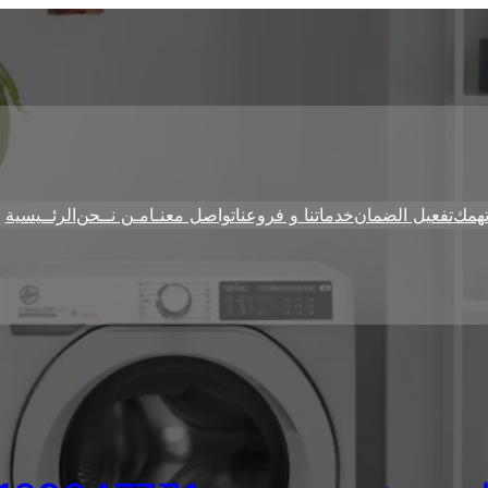
همك
تفعيل الضمان
خدماتنا و فروعنا
تواصل معنـا
مـن نــحن
الرئــيسية