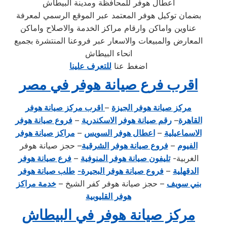
اعطال هوفر للمحافظة ومدينة البيطاش
بضمان توكيل هوفر المعتمد عبر الموقع الرسمي لمعرفة
عناوين واماكن وارقام مراكز الخدمة والاصلاح واماكن
المعارض والمبيعات والاسعار عبر فروعنا المنتشرة بجميع
انحاء البيطاش
اضغط عنا
للتعرف علينا
اقرب فرع صيانة هوفر في مصر
مركز صيانة هوفر الجيزة
–
اقرب مركز صيانة هوفر
القاهرة
–
رقم صيانة هوفر الاسكندرية
–
فروع صيانة هوفر
الاسماعيلية
–
اعطال هوفر السويس
–
مراكز صيانة هوفر
الفيوم
–
فروع صيانة هوفر الشرقية
– حجز صيانة هوفر
الغربية-
تليفون صيانة هوفر المنوفية
–
فرع صيانة هوفر
الدقهلية
–
فروع صيانة هوفر البحيرة-
طلب صيانة هوفر
بني سويف
– حجز صيانة هوفر كفر الشيخ –
خدمة مراكز
هوفر القليوبية
مركز صيانة هوفر في البيطاش