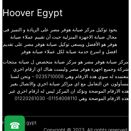
Hoover Egypt
يحوذ توكيل مركز صيانة هوفر مصر على الريادة و التميز فى
مجال صيانة الاجهزة المنزلية حيث أن تقييم عملاء صيانة
هوفر هو الأفضل ويسعى توكيل صيانة هوفر مصر على تقديم
افضل و اسرع خدمة صيانة لكل عملاء صيانة هوفر
مركز صيانة هوفر مصر هو مركز صيانة متخصص ل صيانة منتجات
شركة وجميع اجهزة هوفر مصر وليست هناك اي ارقام اخري
معتمده له سوي هذه الارقام وهي 0235710008 – ونحن لسنا
مسأولون عن التعامل مع اي مراكز صيانة اخري والاتصال بغير
هذه الارقام الموضحة ونؤكد ان المركز ليس له ارقام اخري غير
هذه الارقام الموضحة وهي 01154008110- 01220261030
Hoover – Egypt
☎
Copyright © 2023. All rights reserved.