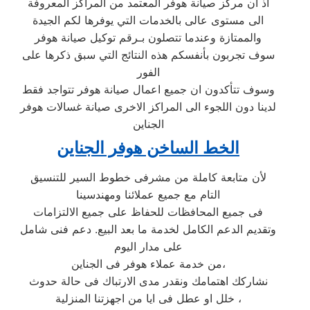
اذ ان مركز صيانة هوفر المعتمد من المراكز المعروفة
الى مستوى عالى بالخدمات التي يوفرها لكم الجيدة
والممتازة وعندما تتصلون بـرقم توكيل صيانة هوفر
سوف تجربون بأنفسكم هذه النتائج التي سبق ذكرها على
الفور
وسوف تتأكدون ان جميع اعمال صيانة هوفر تتواجد فقط
لدينا دون اللجوء الى المراكز الاخرى صيانة غسالات هوفر
الجناين
الخط الساخن هوفر الجناين
لأن متابعة كاملة من مشرفى خطوط السير للتنسيق
التام مع جميع عملائنا ومهندسينا
فى جميع المحافظات للحفاظ على جميع الالتزامات
وتقديم الدعم الكامل لخدمة ما بعد البيع. دعم فنى شامل
على مدار اليوم
من خدمة عملاء هوفر فى الجناين،
نشاركك اهتمامك ونقدر مدى الارتباك فى حالة حدوث
خلل او عطل فى ايا من اجهزتنا المنزلية ،