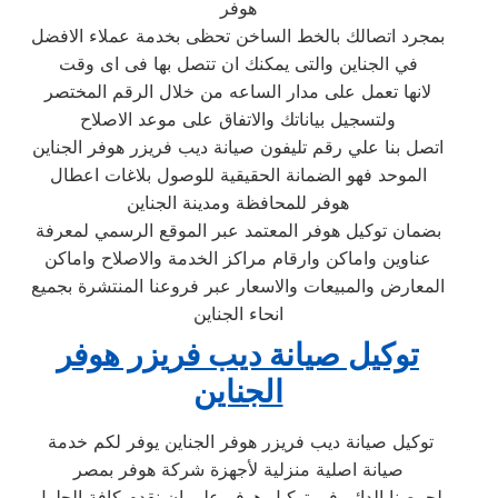
هوفر
بمجرد اتصالك بالخط الساخن تحظى بخدمة عملاء الافضل
في الجناين والتى يمكنك ان تتصل بها فى اى وقت
لانها تعمل على مدار الساعه من خلال الرقم المختصر
ولتسجيل بياناتك والاتفاق على موعد الاصلاح
اتصل بنا علي رقم تليفون صيانة ديب فريزر هوفر الجناين
الموحد فهو الضمانة الحقيقية للوصول بلاغات اعطال
هوفر للمحافظة ومدينة الجناين
بضمان توكيل هوفر المعتمد عبر الموقع الرسمي لمعرفة
عناوين واماكن وارقام مراكز الخدمة والاصلاح واماكن
المعارض والمبيعات والاسعار عبر فروعنا المنتشرة بجميع
انحاء الجناين
توكيل صيانة ديب فريزر هوفر
الجناين
توكيل صيانة ديب فريزر هوفر الجناين يوفر لكم خدمة
صيانة اصلية منزلية لأجهزة شركة هوفر بمصر
لحرصنا الدائم في توكيل هوفر على ان نقدم كافة الحلول